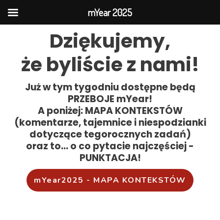
Skip
mYear 2025
to
content
Dziękujemy,
że byliście z nami!
Już w tym tygodniu dostępne będą
PRZEBOJE mYear!
A poniżej: MAPA KONTEKSTÓW
(komentarze, tajemnice i niespodzianki
dotyczące tegorocznych zadań)
oraz to... o co pytacie najczęściej -
PUNKTACJA!
mYear2025 - MAPA KONTEKSTÓW