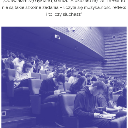
„Obawiałam się dyktand, solfeżu. A okazało się, że… mYear to
nie są takie szkolne zadania – liczyła się muzykalność, refleks
i to, czy słuchasz”